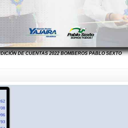
NDICIÓN DE CUENTAS 2022 BOMBEROS PABLO SEXTO
262
708
996
793