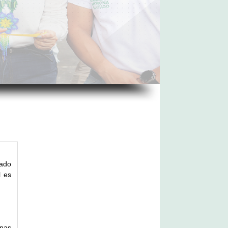
mado
l es
anas