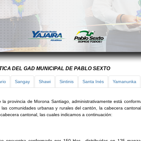
TICA DEL GAD MUNICIPAL DE PABLO SEXTO
rio
Sangay
Shawi
Sintinis
Santa Inés
Yamanunka
 la provincia de Morona Santiago, administrativamente está confor
 las comunidades urbanas y rurales del cantón, la cabecera cantona
cabecera cantonal, las cuales indicamos a continuación:
 se encuentra conformado por 150 Has., distribuidas en 125 manz