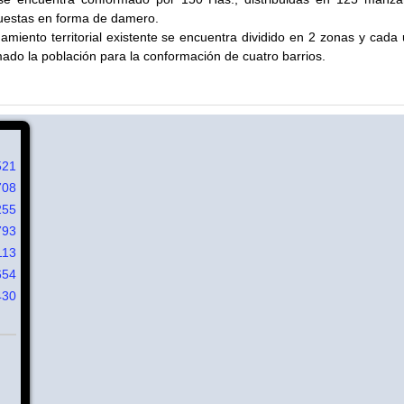
uestas en forma de damero.
amiento territorial existente se encuentra dividido en 2 zonas y cada
mado la población para la conformación de cuatro barrios.
521
708
255
793
113
654
430